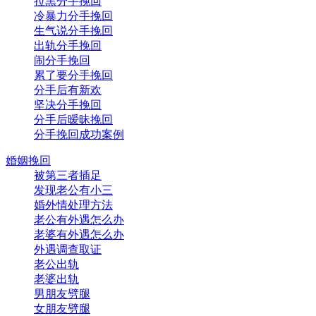
拉黑分手挽回
冷暴力分手挽回
生气说分手挽回
出轨分手挽回
闹分手挽回
累了要分手挽回
分手后有新欢
坚决分手挽回
分手后暧昧挽回
分手挽回成功案例
婚姻挽回
被第三者插足
发现老公有小三
婚外情处理方法
老公有外遇怎么办
老婆有外遇怎么办
外遇调查取证
老公出轨
老婆出轨
男朋友劈腿
女朋友劈腿