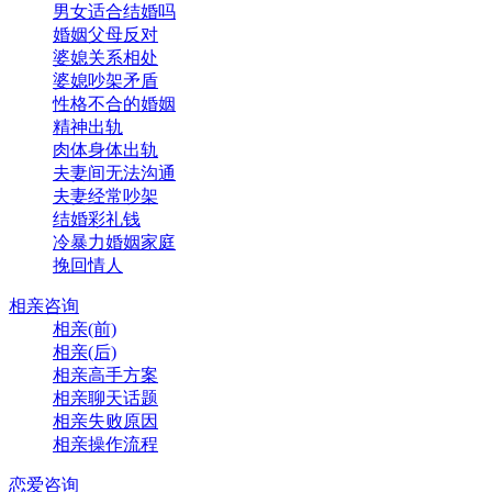
男女适合结婚吗
婚姻父母反对
婆媳关系相处
婆媳吵架矛盾
性格不合的婚姻
精神出轨
肉体身体出轨
夫妻间无法沟通
夫妻经常吵架
结婚彩礼钱
冷暴力婚姻家庭
挽回情人
相亲咨询
相亲(前)
相亲(后)
相亲高手方案
相亲聊天话题
相亲失败原因
相亲操作流程
恋爱咨询