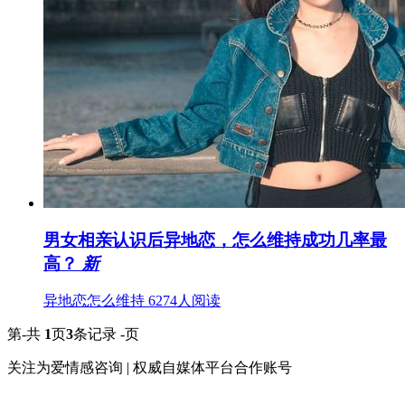
男女相亲认识后异地恋，怎么维持成功几率最
高？
新
异地恋怎么维持
6274人阅读
第-
共
1
页
3
条记录
-页
关注为爱情感咨询 | 权威自媒体平台合作账号